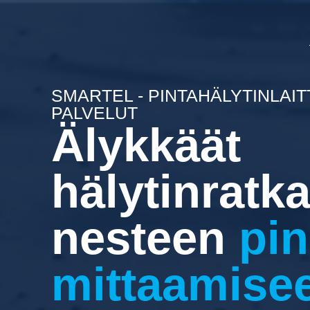
SMARTEL - PINTAHÄLYTINLAITT
PALVELUT
Älykkäät
hälytinratka
nesteen
pi
mittaamise