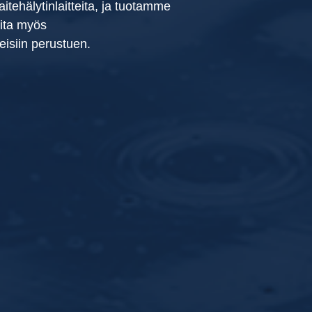
aitehälytinlaitteita, ja tuotamme
eita myös
isiin perustuen.