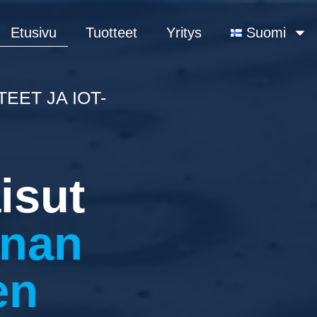
Etusivu
Tuotteet
Yritys
Suomi
EET JA IOT-
isut
nnan
en