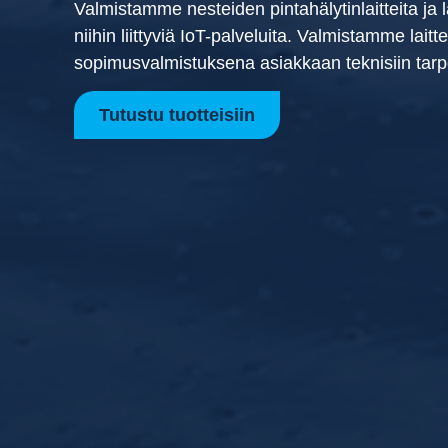
Valmistamme nesteiden pintahälytinlaitteita ja l
niihin liittyviä IoT-palveluita. Valmistamme laitt
sopimusvalmistuksena asiakkaan teknisiin tarpe
Tutustu tuotteisiin