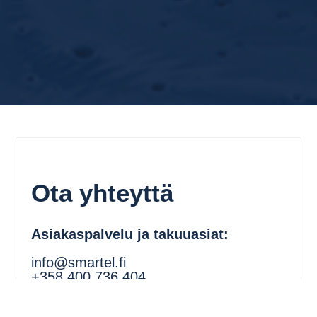
Ota yhteyttä
Asiakaspalvelu ja takuuasiat:
info@smartel.fi
+358 400 736 404
Jälleenmyyjät: